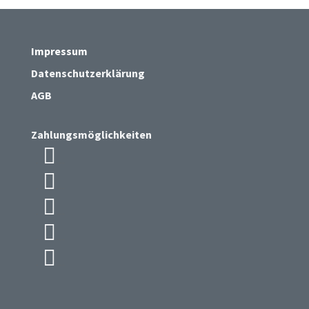
Impressum
Datenschutzerklärung
AGB
Zahlungsmöglichkeiten

Icon List Item

Icon List Item

Icon List Item

Icon List Item

Icon List Item