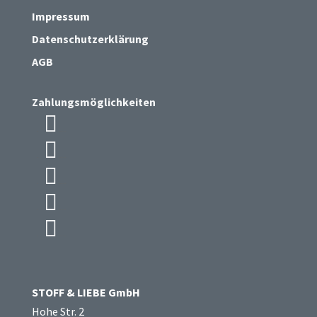
Impressum
Datenschutzerklärung
AGB
Zahlungsmöglichkeiten

Icon List Item

Icon List Item

Icon List Item

Icon List Item

Icon List Item
STOFF & LIEBE GmbH
Hohe Str. 2